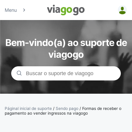
Menu
Bilhetes -
Concertos,
Bem-vindo(a) ao suporte de
Desporto e
viagogo
Teatro |
Bolsa de
Bilhetes da
viagogo
Páginal inicial de suporte
/
Sendo pago
/
Formas de receber o
pagamento ao vender ingressos na viagogo