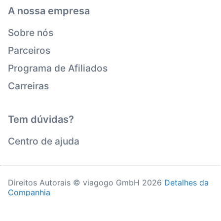
A nossa empresa
Sobre nós
Parceiros
Programa de Afiliados
Carreiras
Tem dúvidas?
Centro de ajuda
Direitos Autorais © viagogo GmbH 2026
Detalhes da
Companhia
O uso deste website constitui a aceitação dos
Termos
e Condições
e
Políticas de Privacidade
e
Política de