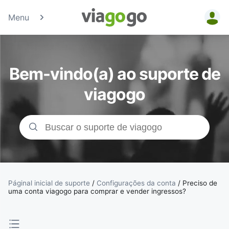
Menu
Bilhetes -
Concertos,
Bem-vindo(a) ao suporte de
Desporto e
viagogo
Teatro |
Bolsa de
Bilhetes da
viagogo
Páginal inicial de suporte
/
Configurações da conta
/
Preciso de
uma conta viagogo para comprar e vender ingressos?