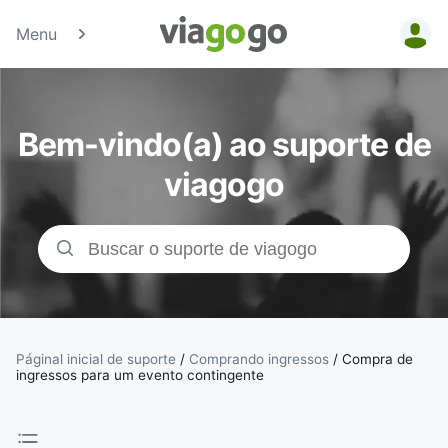
Menu
Bilhetes -
Concertos,
Bem-vindo(a) ao suporte de
Desporto e
viagogo
Teatro |
Bolsa de
Bilhetes da
viagogo
Páginal inicial de suporte
/
Comprando ingressos
/
Compra de
ingressos para um evento contingente