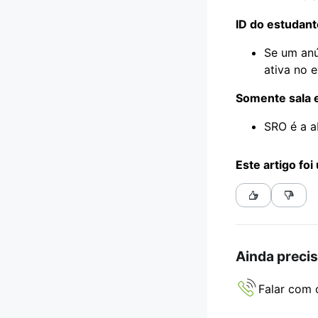
ID do estudant
Se um anú
ativa no 
Somente sala 
SRO é a a
Este artigo foi 
Ainda precis
Falar com 