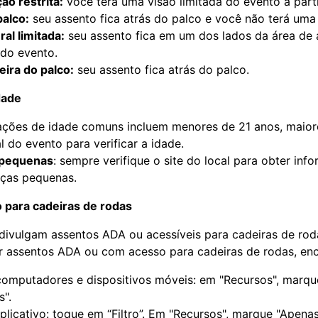
ão restrita:
você terá uma visão limitada do evento a parti
palco:
seu assento fica atrás do palco e você não terá uma 
ral limitada:
seu assento fica em um dos lados da área de 
do evento.
eira do palco:
seu assento fica atrás do palco.
dade
ações de idade comuns incluem menores de 21 anos, maiore
l do evento para verificar a idade.
 pequenas
: sempre verifique o site do local para obter inf
nças pequenas.
 para cadeiras de rodas
 divulgam assentos ADA ou acessíveis para cadeiras de rod
rar assentos ADA ou com acesso para cadeiras de rodas, en
omputadores e dispositivos móveis: em "Recursos", marque
s".
plicativo: toque em “Filtro”. Em "Recursos", marque "Apenas