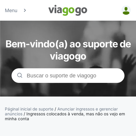
Menu
Bilhetes -
Concertos,
Bem-vindo(a) ao suporte de
Desporto e
viagogo
Teatro |
Bolsa de
Bilhetes da
viagogo
Páginal inicial de suporte
/
Anunciar ingressos e gerenciar
anúncios
/
Ingressos colocados à venda, mas não os vejo em
minha conta