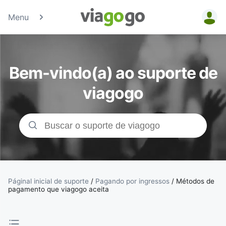
Menu
Bilhetes -
Concertos,
Bem-vindo(a) ao suporte de
Desporto e
viagogo
Teatro |
Bolsa de
Bilhetes da
viagogo
Páginal inicial de suporte
/
Pagando por ingressos
/
Métodos de
pagamento que viagogo aceita