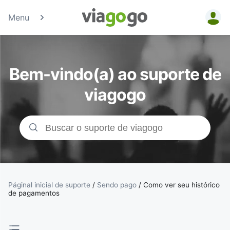
Menu
Bilhetes -
Concertos,
Bem-vindo(a) ao suporte de
Desporto e
viagogo
Teatro |
Bolsa de
Bilhetes da
viagogo
Páginal inicial de suporte
/
Sendo pago
/
Como ver seu histórico
de pagamentos