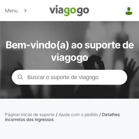
Menu
Bilhetes -
Concertos,
Bem-vindo(a) ao suporte de
Desporto e
viagogo
Teatro |
Bolsa de
Bilhetes da
viagogo
Páginal inicial de suporte
/
Ajuda com o pedido
/
Detalhes
incorretos dos ingressos