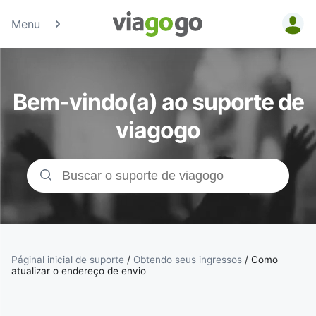
Menu
Bilhetes -
Concertos,
Bem-vindo(a) ao suporte de
Desporto e
viagogo
Teatro |
Bolsa de
Bilhetes da
viagogo
Páginal inicial de suporte
/
Obtendo seus ingressos
/
Como
atualizar o endereço de envio