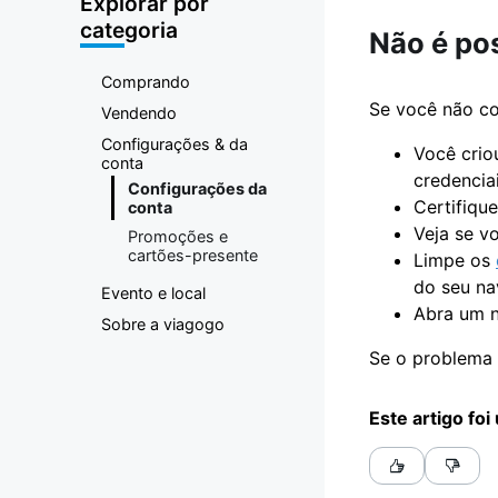
Explorar por
categoria
Não é po
Comprando
Se você não co
Vendendo
Configurações & da
Você crio
conta
credenciai
Configurações da
Certifiqu
conta
Veja se v
Promoções e
cartões-presente
Limpe os
do seu na
Evento e local
Abra um n
Sobre a viagogo
Se o problema p
Este artigo foi 