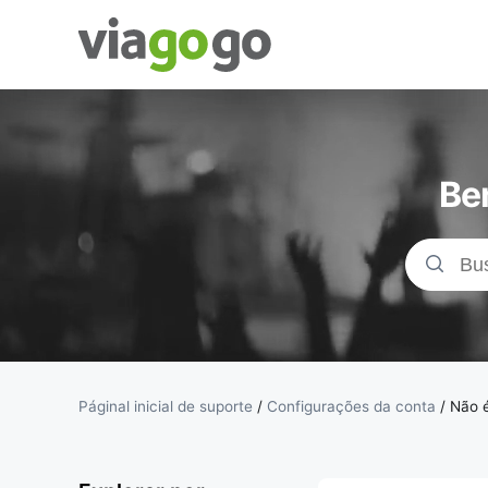
Bilhetes -
Concertos,
Be
Desporto e
Teatro |
Bolsa de
Bilhetes da
Páginal inicial de suporte
/
Configurações da conta
/
Não é
viagogo