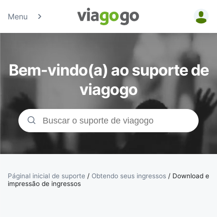
Menu
Bilhetes -
Concertos,
Bem-vindo(a) ao suporte de
Desporto e
viagogo
Teatro |
Bolsa de
Bilhetes da
viagogo
Páginal inicial de suporte
/
Obtendo seus ingressos
/
Download e
impressão de ingressos