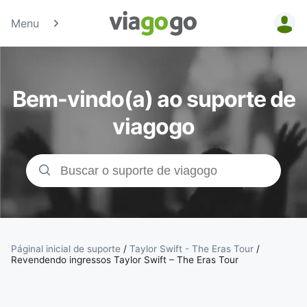
Menu
Bilhetes -
Concertos,
Bem-vindo(a) ao suporte de
Desporto e
viagogo
Teatro |
Bolsa de
Bilhetes da
viagogo
Páginal inicial de suporte
/
Taylor Swift - The Eras Tour
/
Revendendo ingressos Taylor Swift – The Eras Tour