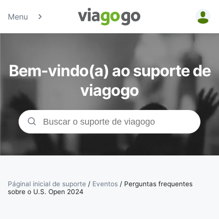
Menu
Bilhetes -
Concertos,
Bem-vindo(a) ao suporte de
Desporto e
viagogo
Teatro |
Bolsa de
Bilhetes da
viagogo
Páginal inicial de suporte
/
Eventos
/
Perguntas frequentes
sobre o U.S. Open 2024