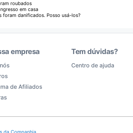
oram roubados
ingresso em casa
s foram danificados. Posso usá-los?
ssa empresa
Tem dúvidas?
 nós
Centro de ajuda
ros
ma de Afiliados
ras
es da Companhia