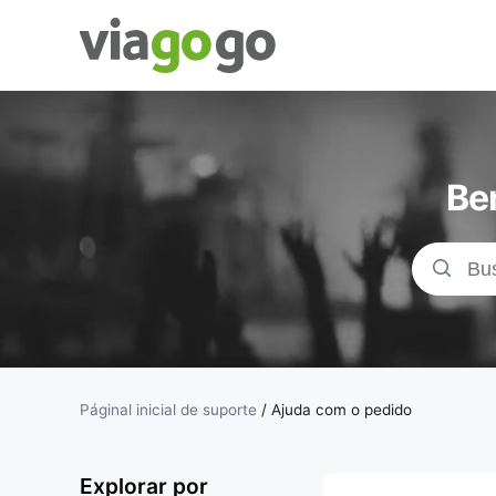
Bilhetes -
Concertos,
Be
Desporto e
Teatro |
Bolsa de
Bilhetes da
Páginal inicial de suporte
/
Ajuda com o pedido
viagogo
Explorar por