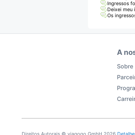
Ingressos f
Deixei meu 
Os ingresso
A no
Sobre
Parcei
Progra
Carrei
Direitos Autorais © viagogo GmbH 2026
Detalh