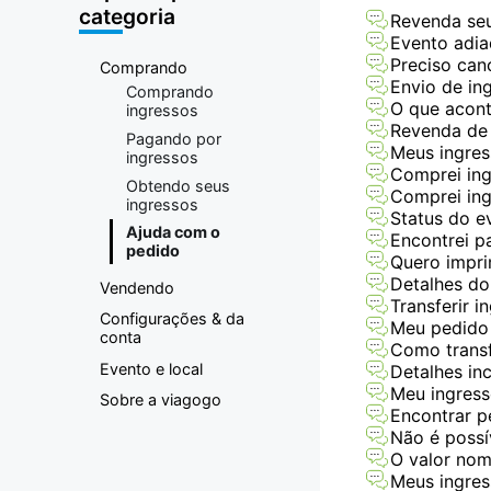
categoria
Revenda seu
Evento adia
Preciso can
Comprando
Envio de in
Comprando
O que acon
ingressos
Revenda de
Pagando por
Meus ingres
ingressos
Comprei ing
Obtendo seus
Comprei ing
ingressos
Status do e
Ajuda com o
Encontrei p
pedido
Quero impri
Detalhes do
Vendendo
Transferir 
Configurações & da
Meu pedido 
conta
Como transf
Evento e local
Detalhes in
Meu ingress
Sobre a viagogo
Encontrar p
Não é possí
O valor nom
Meus ingres