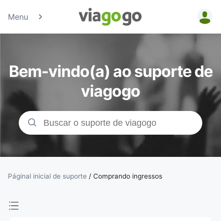
Menu
Bilhetes -
Concertos,
Bem-vindo(a) ao suporte de
Desporto e
viagogo
Teatro |
Bolsa de
Bilhetes da
viagogo
Páginal inicial de suporte
/
Comprando ingressos